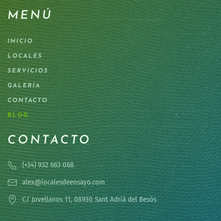
MENÚ
INICIO
LOCALES
SERVICIOS
GALERÍA
CONTACTO
BLOG
CONTACTO
(+34) 932 663 068
alex@localesdeensayo.com
C/ Jovellanos 11, 08930 Sant Adrià del Besòs