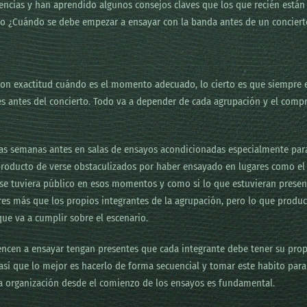
ncias y han aprendido algunos consejos claves que los que recién están
 ¿Cuándo se debe empezar a ensayar con la banda antes de un conciert
con exactitud cuándo es el momento adecuado, lo cierto es que siempre
 antes del concierto. Todo va a depender de cada agrupación y el compr
s semanas antes en salas de ensayos acondicionadas especialmente par
producto de verse obstaculizados por haber ensayado en lugares como el 
 tuviera público en esos momentos y como si lo que estuvieran presenta
es más que los propios integrantes de la agrupación, pero lo que produc
ue va a cumplir sobre el escenario.
en a ensayar tengan presentes que cada integrante debe tener su propio
así que lo mejor es hacerlo de forma secuencial y tomar este habito para
 La organización desde el comienzo de los ensayos es fundamental.