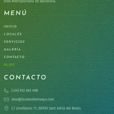
Área Metropolitana de Barcelona.
MENÚ
INICIO
LOCALES
SERVICIOS
GALERÍA
CONTACTO
BLOG
CONTACTO
(+34) 932 663 068
alex@localesdeensayo.com
C/ Jovellanos 11, 08930 Sant Adrià del Besòs