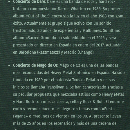
Concierto de Dare
: Dare es una banda de rock y hard rock
británica compuesta por Darren Wharton en 1985. Su primer
álbum «Out of the Silence» vio la luz en el año 1988 con gran
éxito. Actualmente el grupo sigue activo con un sonido
trnsformado, 30 años de experiencia y 9 álbumes. Su último
álbum «Sacred Ground» ha sido editado en el 2016 y será
presentado en directo en España en enero del 2017. Actuarán
en Barcelona (Razzmatazz) y Madrid (Changó).
Concierto de Mago de Öz:
Mägo de Oz es una de las bandas
más reconocidas del Heavy Metal Sinfónico en España. Ha sido
fundada en 1989 por el baterista Txus di Fellatio y en sus
inicios se llamaba Transilvania. Se han caracterizado gracias a
su peculiar propuesta que mezclaba estilos como Heavy Metal
y Hard Rock con música clásica, celta y Rock & Roll. El enorme
éxito y reconocimiento les llegó con temas como «Fiesta
Pagana» o «Molinos de Viento» en los 90. Al presente llevan
más de 25 años en los escenarios y más de una decena de