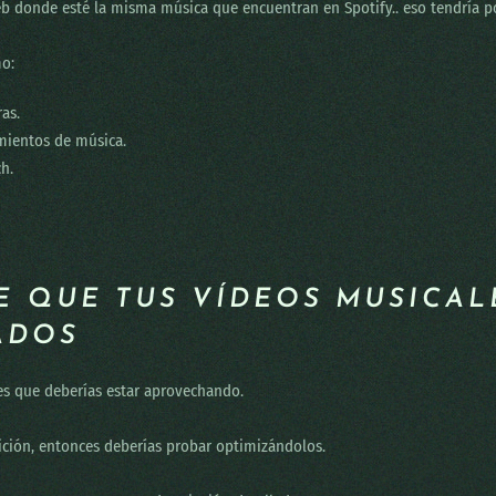
eb donde esté la misma música que encuentran en Spotify.. eso tendría po
mo:
ras.
mientos de música.
h.
DE QUE TUS VÍDEOS MUSICA
ADOS
es que deberías estar aprovechando.
ción, entonces deberías probar optimizándolos.