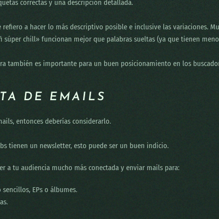
quetas correctas y una descripción detallada.
 refiero a hacer lo más descriptivo posible e inclusive las variaciones. Mu
i súper chill» funcionan mejor que palabras sueltas (ya que tienen meno
letra también es importante para un buen posicionamiento en los buscado
STA DE EMAILS
ails, entonces deberías considerarlo.
ebs tienen un newsletter, esto puede ser un buen indicio.
r a tu audiencia mucho más conectada y enviar mails para:
sencillos, EPs o álbumes.
as.