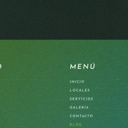
O
MENÚ
INICIO
LOCALES
SERVICIOS
GALERÍA
CONTACTO
BLOG