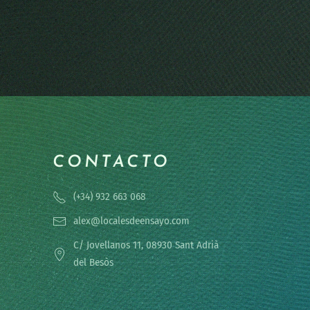
CONTACTO
(+34) 932 663 068
alex@localesdeensayo.com
C/ Jovellanos 11, 08930 Sant Adrià
del Besòs