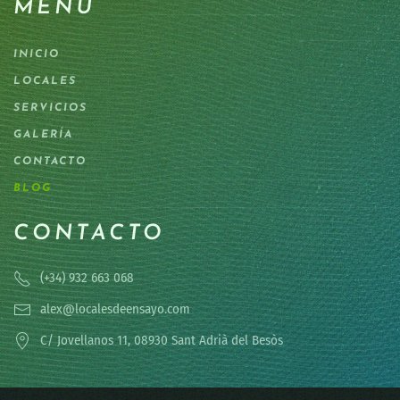
MENÚ
INICIO
LOCALES
SERVICIOS
GALERÍA
CONTACTO
BLOG
CONTACTO
(+34) 932 663 068
alex@localesdeensayo.com
C/ Jovellanos 11, 08930 Sant Adrià del Besòs