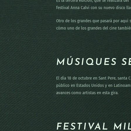
Es la tercera edición, que se realizará d
festival Anna Calvi con su nuevo disco l
Otro de los grandes que pasará por aquí 
cómo uno de los grandes del cine también
MÚSIQUES SE
El día 18 de octubre en Sant Pere, santa C
público en Estados Unidos y en Latinoamé
avances como artistas en esta gira.
FESTIVAL MI