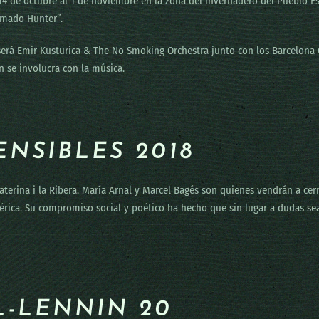
el 14 de octubre al 1 de noviembre en la zona del invernadero del Pueblo E
lamado Hunter”.
será Emir Kusturica & The No Smoking Orchestra junto con los Barcelona 
 se involucra con la música.
NSIBLES 2018
aterina i la Ribera. María Arnal y Marcel Bagés son quienes vendrán a cerr
rica. Su compromiso social y poético ha hecho que sin lugar a dudas sea
L-LENNIN 20