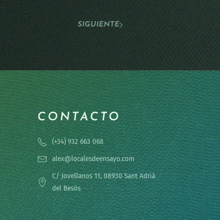
SIGUIENTE
CONTACTO
(+34) 932 663 068
alex@localesdeensayo.com
C/ Jovellanos 11, 08930 Sant Adrià
del Besòs