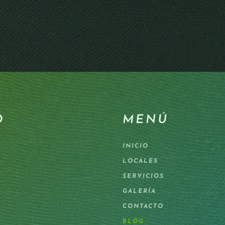
O
MENÚ
INICIO
LOCALES
SERVICIOS
GALERÍA
CONTACTO
BLOG