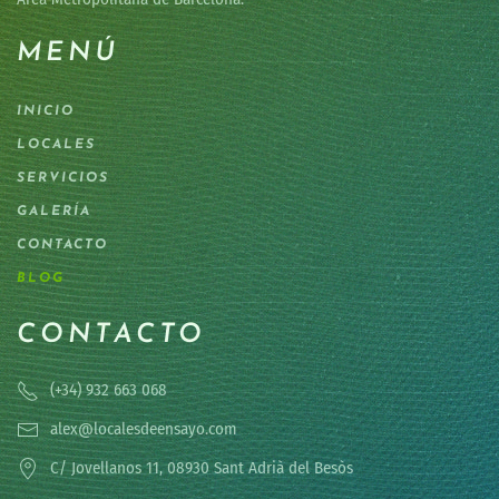
MENÚ
INICIO
LOCALES
SERVICIOS
GALERÍA
CONTACTO
BLOG
CONTACTO
(+34) 932 663 068
alex@localesdeensayo.com
C/ Jovellanos 11, 08930 Sant Adrià del Besòs