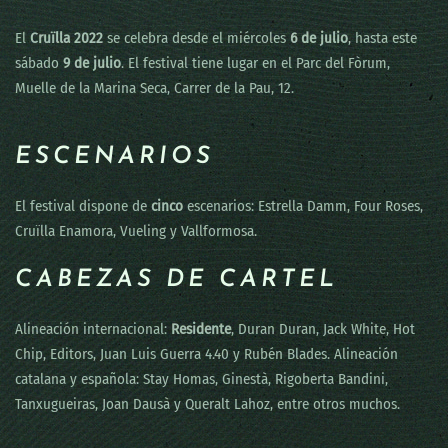
El
Cruïlla 2022
se celebra desde el miércoles
6 de julio
, hasta este
sábado
9 de julio
. El festival tiene lugar en el Parc del Fòrum,
Muelle de la Marina Seca, Carrer de la Pau, 12.
ESCENARIOS
El festival dispone de
cinco
escenarios: Estrella Damm, Four Roses,
Cruïlla Enamora, Vueling y Vallformosa.
CABEZAS DE CARTEL
Alineación internacional:
Residente
, Duran Duran, Jack White, Hot
Chip, Editors, Juan Luis Guerra 4.40 y Rubén Blades. Alineación
catalana y española: Stay Homas, Ginestà, Rigoberta Bandini,
Tanxugueiras, Joan Dausà y Queralt Lahoz, entre otros muchos.