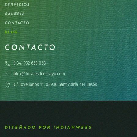
SERVICIOS
GALERÍA
CONTACTO
BLOG
CONTACTO
(+34) 932 663 068
alex@localesdeensayo.com
C/ Jovellanos 11, 08930 Sant Adrià del Besòs
DISEÑADO POR INDIANWEBS