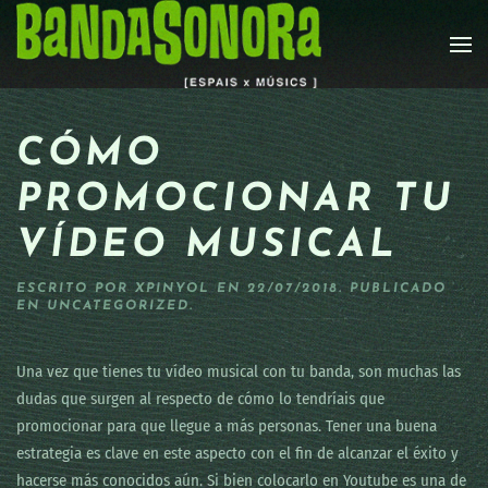
Skip to main content
CÓMO
PROMOCIONAR TU
VÍDEO MUSICAL
ESCRITO POR
XPINYOL
EN
22/07/2018
. PUBLICADO
EN
UNCATEGORIZED
.
Una vez que tienes tu vídeo musical con tu banda, son muchas las
dudas que surgen al respecto de cómo lo tendríais que
promocionar para que llegue a más personas. Tener una buena
estrategia es clave en este aspecto con el fin de alcanzar el éxito y
hacerse más conocidos aún. Si bien colocarlo en Youtube es una de