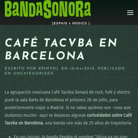
Skip to main content
CAFÉ TACVBA EN
BARCELONA
ESCRITO POR
XPINYOL
EN
15/04/2018
. PUBLICADO
EN
UNCATEGORIZED
.
La agrupación mexicana Café Tacvba llenará de rock, folk y electro
punk la sala Barts de Barcelona el próximo 28 de julio, para
posteriormente viajar a Madrid. Si no sabes quiénes son -cosa que
dudamos mucho- aquí te dejamos algunas
curiosidades sobre Café
Tacvba en Barcelona
, una banda con más de 25 años de trayectoria.
En sus inicios, la banda llevaba el nombre “Alicia ya no vive